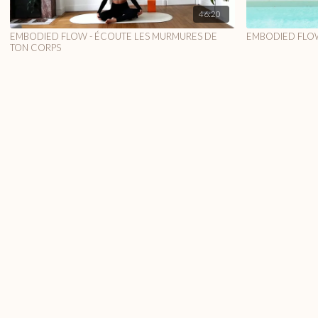
46:20
EMBODIED FLOW - ÉCOUTE LES MURMURES DE
EMBODIED FLO
TON CORPS