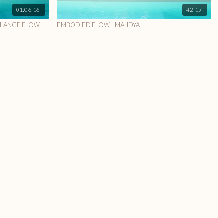
01:06:16
42:15
BALANCE FLOW
EMBODIED FLOW - MAHDYA